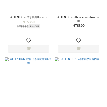
ATTENTION-肆意自由Bralette
ATTENTION-attmade! rainbow bra
top
NT$350
NT$300
NT$380
8% OFF