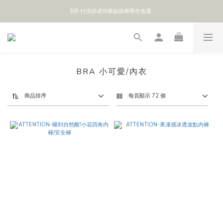
8/8 付清節💰快樂福袋🎁單件免運 
全館 $888 免運
全館 $888 免運
BRA 小可愛/內衣
商品排序
每頁顯示 72 個