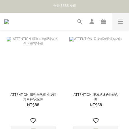
全館 $888 免運
全館 $888 免運
8/8 付清節💰快樂福袋🎁單件免運 
全館 $888 免運
ATTENTION-睡到自然醒!小花四
ATTENTION-果凍感冰透波點內
角內褲/安全褲
褲
NT$88
NT$68