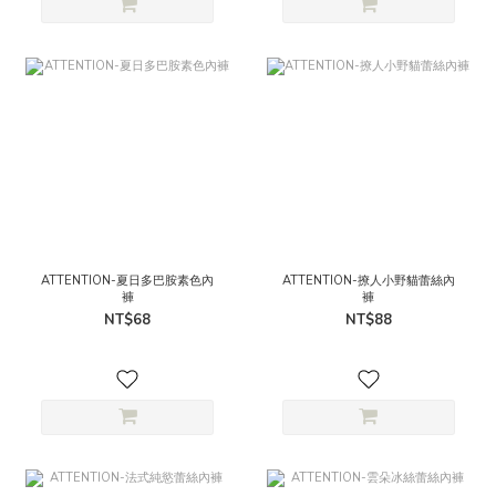
ATTENTION-夏日多巴胺素色內
ATTENTION-撩人小野貓蕾絲內
褲
褲
NT$68
NT$88