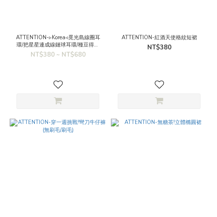
ATTENTION-▹Korea◃覓光島線圈耳
ATTENTION-紅酒天使格紋短裙
環/把星星連成線鏈球耳環/種豆得豆
NT$380
球型耳環
NT$380 ~ NT$680