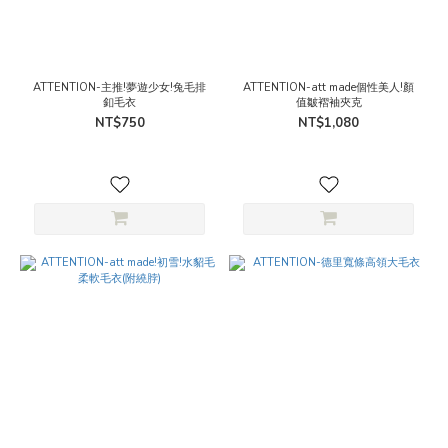
ATTENTION-主推!夢遊少女!兔毛排
ATTENTION-att made個性美人!顏
釦毛衣
值皺褶袖夾克
NT$750
NT$1,080