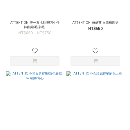
ATTENTION-穿一週挑戰!彎刀牛仔
ATTENTION-無糖茶!立體橢圓裙
褲(無刷毛/刷毛)
NT$550
NT$680 ~ NT$750