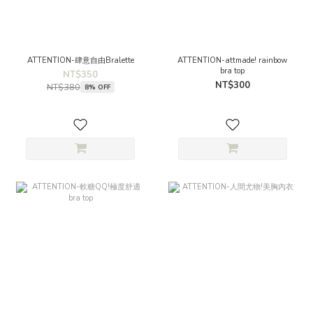
ATTENTION-肆意自由Bralette
ATTENTION-attmade! rainbow
bra top
NT$350
NT$300
NT$380
8% OFF