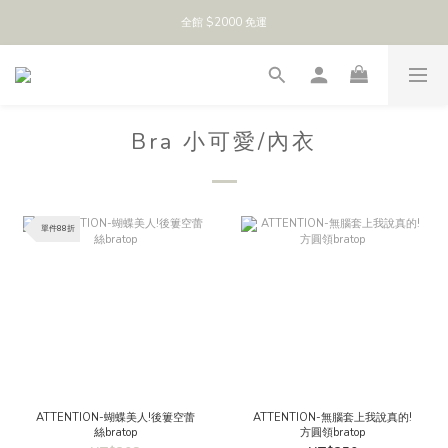
全館 $2000 免運
Bra 小可愛/內衣
單件88折
ATTENTION-蝴蝶美人!後簍空蕾
ATTENTION-無腦套上我說真的!
絲bratop
方圓領bratop