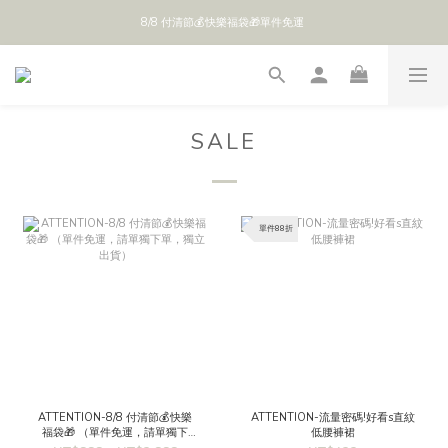
8/8 付清節💰快樂福袋🎁單件免運 
全館 $888 免運
全館 $888 免運
SALE
單件88折
ATTENTION-8/8 付清節💰快樂
ATTENTION-流量密碼!好看s直紋
福袋🎁 （單件免運，請單獨下
低腰褲裙
單，獨立出貨）