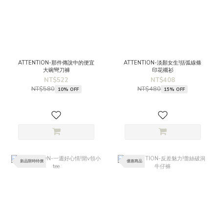
ATTENTION-那件傳說中的便宜
ATTENTION-淡顏女生!括弧線條
大碗彎刀褲
印花襯衫
NT$522
NT$408
NT$580
NT$480
10% OFF
15% OFF
新品限時特價
優惠商品