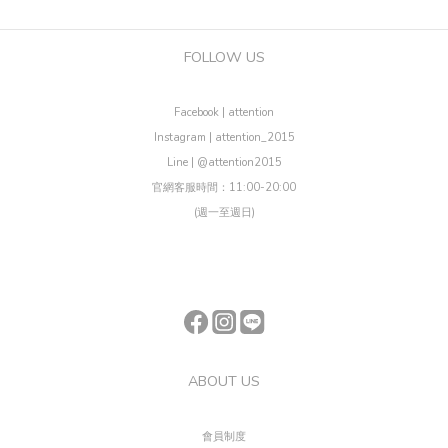
FOLLOW US
Facebook | attention
Instagram | attention_2015
Line | @attention2015
官網客服時間：11:00-20:00
(週一至週日)
ABOUT US
會員制度