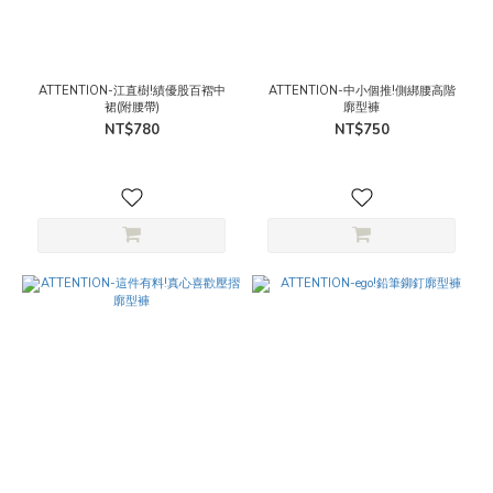
ATTENTION-江直樹!績優股百褶中
ATTENTION-中小個推!側綁腰高階
裙(附腰帶)
廓型褲
NT$780
NT$750