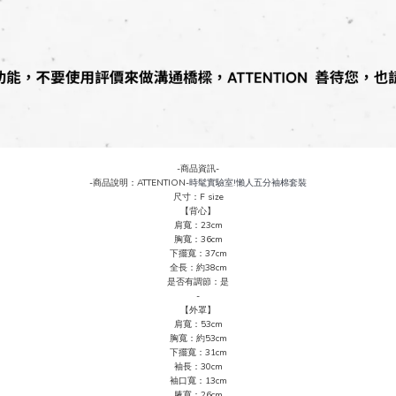
-商品資訊-
-商品說明：ATTENTION-
時髦實驗室!懶人五分袖棉套裝
尺寸：F size
【背心】
肩寬：23cm
胸寬：36cm
下擺寬：37cm
全長：約38cm
是否有調節：是
-
【外罩】
肩寬：53cm
胸寬：約53cm
下擺寬：31cm
袖長：30cm
袖口寬：13cm
腋寬：26cm