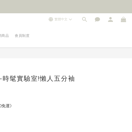
繁體中文
銷商品
會員制度
ON-時髦實驗室!懶人五分袖
0免運》