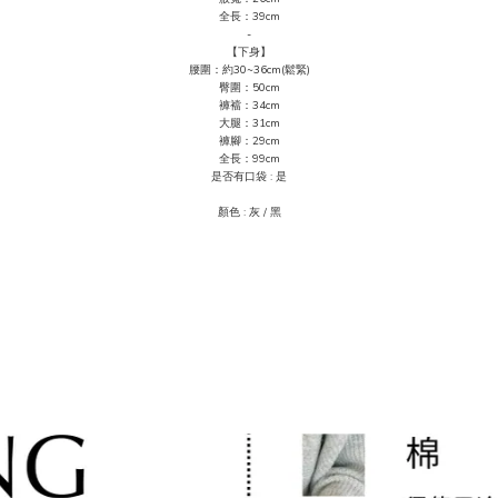
全長：39cm
-
【下身】
腰圍：約30~36cm(鬆緊)
臀圍：50
cm
褲襠：34cm
大腿：31cm
褲腳：29cm
全長：99cm
是否有口袋 : 是
顏色 : 灰
/ 黑