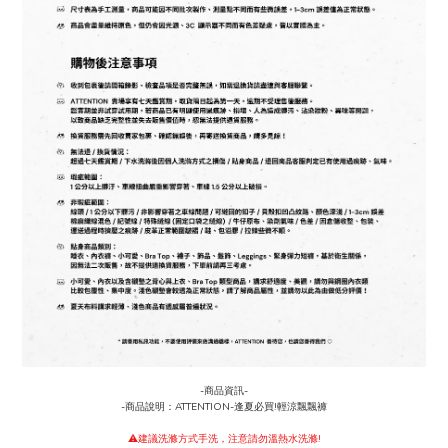
-商品資訊-
-商品說明：ATTENTION-逢夏必買!輕涼飄飄褲
⚠️建議洗滌方式手洗，注意請勿溫熱水洗滌!