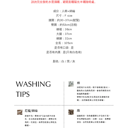
請勿完全脫乾水需濕曬
，避開直曬陽光☀️曬陰暗處。
成分
：人棉+錦綸
尺寸：F size
腰圍：約30~37cm(鬆緊)
臀圍：約53
cm(活褶)
褲襠：36cm
大腿：37cm
褲腳：32cm
全長：105cm
是否有口袋 : 是
是否有內裏 : 是(只有白色有)
顏色：白 / 黑 / 灰