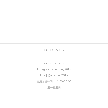
FOLLOW US
Facebook | attention
Instagram | attention_2015
Line | @attention2015
官網客服時間：11:00-20:00
(週一至週日)