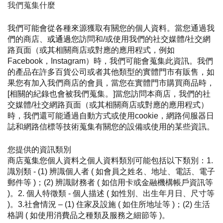
我們蒐集什麼
我們可能會從各種來源獲取有關您的個人資料。當您通過我
們的商店、
或通過
您訪問和/或使用我們的社交媒體/社交網
路頁面（或其相關商店或對應的應用程式，例如
Facebook，Instagram）時，我們可能會蒐集此資訊。我們
的產品在許多百貨公司或者其他類型的實體門市有販售，如
果您有加入我們商店的會員，當您在實體門市購買商品時，
[相關的紀錄也會被我們蒐集。]
當您訪問本商店，我們的社
交媒體/社交網路頁面（或其相關商店或對應的應用程式）
時，我們還可能通過自動方式或使用cookie，網路伺服器日
誌和網路信標等技術蒐集有關您的設備或使用的某些資訊。
您提供的資訊類別
商店蒐集您個人資料之個人資料類別可能包括以下類別：1. 
識別類 - (1) 辨識個人者 ( 如會員之姓名、地址、電話、電子
郵件等 )；(2) 辨識財務者 ( 如信用卡或金融機構帳戶資訊等 
)。2. 個人特徵類 - 個人描述 ( 如性別、出生年月日、尺寸等 
)。3.社會情況 – (1) 住家及設施 ( 如住所地址等 )；(2) 生活
格調 ( 如使用消費品之種類及服務之細節等 )。