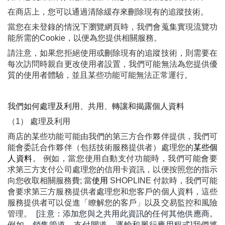
在商店上，您可以通過清除緩存來刪除現有的追蹤技術。
當您在未登錄的情況下瀏覽網頁時，我們會蒐集實現流覽功
能所需的Cookie，以便為您提供相關服務。
請注意，如果您拒絕使用或刪除現有的追蹤技術，則需要在
每次訪問時親自更改使用者設置，我們可能無法為您提供優
質的使用者體驗，並且某些功能可能無法正常運行。
我們如何處理及利用、共用、轉讓和揭露個人資料
（1） 處理及利用
商店的某些功能可能由我們的第三方合作夥伴提供，我們可
能會委託合作夥伴（包括技術服務提供者）處理您的
某些個
人資料
。 例如，當您使用自動支付功能時，我們可能會要
求第三方支付公司處理您的信用卡資訊，以便按照您的指示
向您收取相關服務費; 當
使用 
SHOPLINE 付款時，我們可能
會要求第三方服務提供者處理您和您客戶的個人資料，這些
服務提供者可以促進「瞭解您的客戶」以及交易監控和風險
管理。 
 [注意：添加您與之共用此資訊的任何其他供應商。
例如，銷售管道、支付閘道、運輸和履行應用程式]
我們將