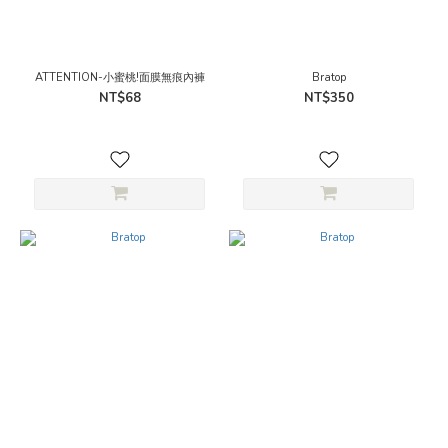
ATTENTION-小蜜桃!面膜無痕內褲
Bratop
NT$68
NT$350