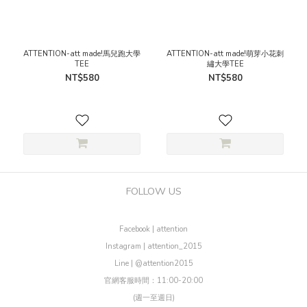
ATTENTION-att made!馬兒跑大學
ATTENTION-att made!萌芽小花刺
TEE
繡大學TEE
NT$580
NT$580
FOLLOW US
Facebook | attention
Instagram | attention_2015
Line | @attention2015
官網客服時間：11:00-20:00
(週一至週日)