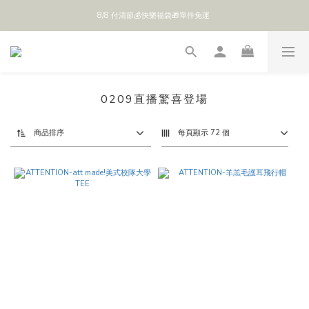
8/8 付清節💰快樂福袋🎁單件免運 
全館 $888 免運
全館 $888 免運
0209直播驚喜登場
商品排序
每頁顯示 72 個