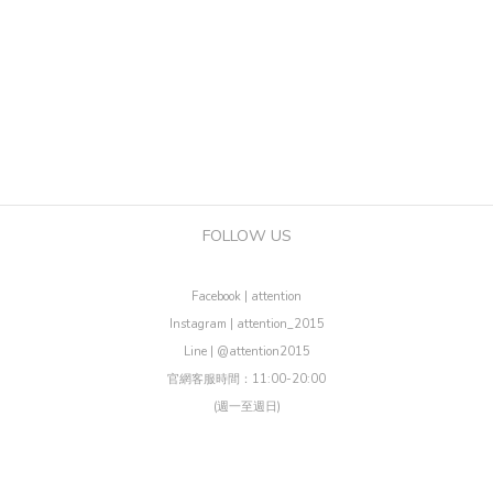
FOLLOW US
Facebook | attention
Instagram | attention_2015
Line | @attention2015
官網客服時間：11:00-20:00
(週一至週日)