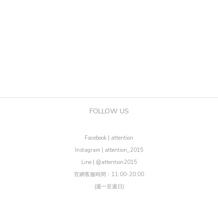
FOLLOW US
Facebook | attention
Instagram | attention_2015
Line | @attention2015
官網客服時間：11:00-20:00
(週一至週日)