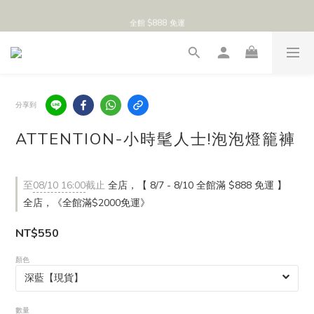
全館 $888 免運
全館 $888 免運
8/8 付清節💰快樂福袋🎁單件免運 
全館 $888 免運
分享到
ATTENTION-小時髦人士!泡泡燈籠褲
至
08/10 16:00
截止
全店，【 8/7 - 8/10 全館滿 $888 免運 】
全店，《全館滿$2000免運》
NT$550
顏色
數量