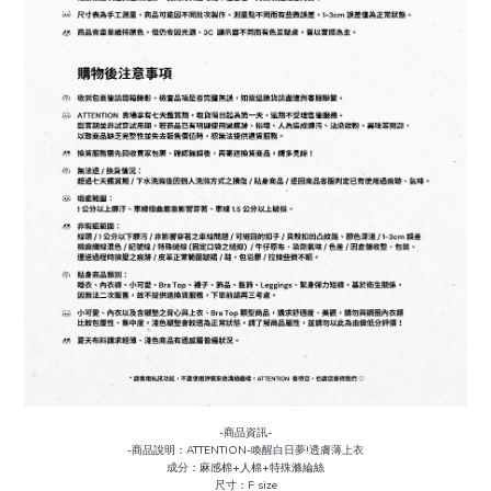
-商品資訊-
-商品說明：ATTENTION-
喚醒白日夢!透膚薄上衣
成分
：麻感棉+人棉+特殊滌綸絲
尺寸：F size