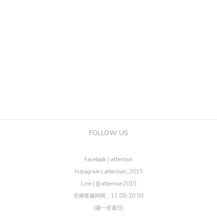
FOLLOW US
Facebook | attention
Instagram | attention_2015
Line | @attention2015
官網客服時間：11:00-20:00
(週一至週日)