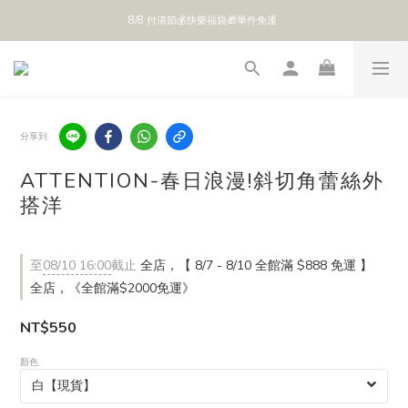
8/8 付清節💰快樂福袋🎁單件免運 
全館 $888 免運
全館 $888 免運
分享到
ATTENTION-春日浪漫!斜切角蕾絲外
搭洋
至
08/10 16:00
截止
全店，【 8/7 - 8/10 全館滿 $888 免運 】
全店，《全館滿$2000免運》
NT$550
顏色