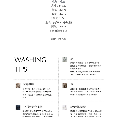
成分
：
滌綸
尺寸：F size
肩寬：28cm
胸寬：47cm
下擺寬：65cm
全長：約90cm(不規則)
開衩：47
cm
是否有調節：是
顏色 :
白 / 黑