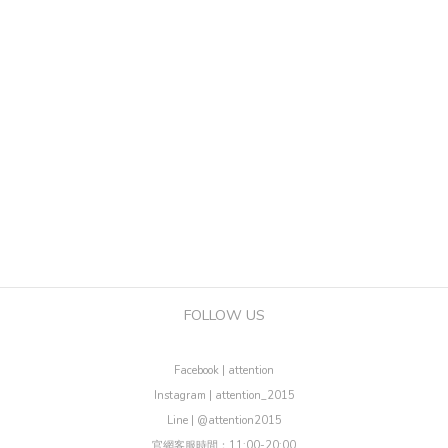
FOLLOW US
Facebook | attention
Instagram | attention_2015
Line | @attention2015
官網客服時間：11:00-20:00