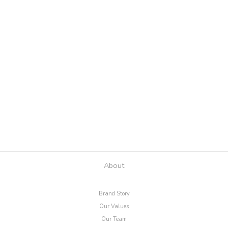
About
Brand Story
Our Values
Our Team