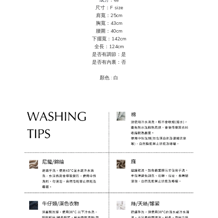
成分
：棉
尺寸：F size
肩寬：25cm
胸寬：43cm
腰圍
：40
cm
下擺寬：142cm
全長：124cm
是否
有
調節：是
是否有內裏：否
顏色 :
白