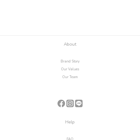
About
Brand Story
Our Values
Our Team
Help
FAQ