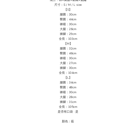
成分
：棉+聚酯+黏纖+氨綸
尺寸：S / M / L size
【S】
腰圍：30cm
臀圍：44
cm
褲襠：30cm
大腿：26cm
褲腳：29cm
全長：103cm
【M】
腰圍：32cm
臀圍：46
cm
褲襠：30cm
大腿
：27
cm
褲腳：30
cm
全長：104cm
【L】
腰圍：34cm
臀圍：48
cm
褲襠：30cm
大腿：28cm
褲腳：31
cm
全長：105cm
是否有口袋 : 是
顏色：藍