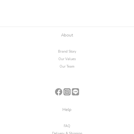
About
Brand Story
Our Values
Our Team
Help
FAQ
Delivery & Shipping