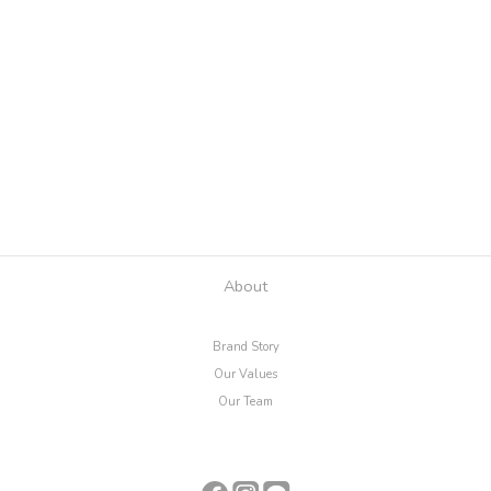
About
Brand Story
Our Values
Our Team