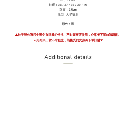
成分：PU皮
鞋碼：36 / 37 / 38 / 39 / 40
跟高
：2.5
cm
版型 : 大半號拿
顏色：黑
▲鞋子製作過程中難免有溢膠的情況，不影響穿著使用，介意者下單前請斟酌。
▲此鞋款
出貨不附鞋盒，
能接受的女孩再下單訂購
❤
Additional details