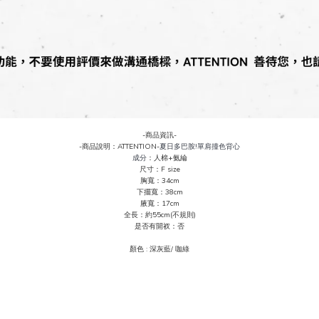
-商品資訊-
-商品說明：ATTENTION-
夏日多巴胺!單肩撞色背心
成分
：人棉+氨綸
尺寸：F size
胸寬：34cm
下擺寬：38cm
腋寬：17cm
全長：約55cm(不規則)
是否有開衩：否
顏色 : 深
灰
藍/ 咖綠