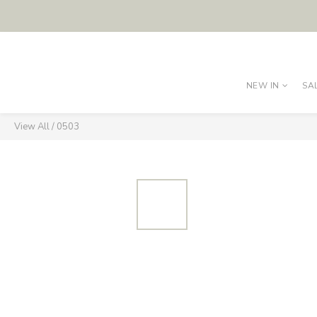
NEW IN
SA
View All
/
0503