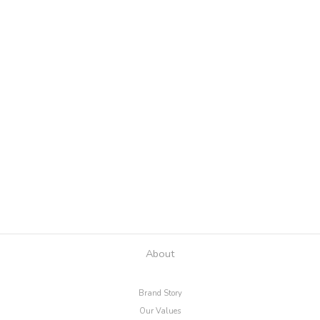
About
Brand Story
Our Values