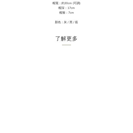
帽寬：約30cm (可調)
帽深：17cm
帽簷：7
cm
顏色：灰 / 黑 / 藍
了解更多