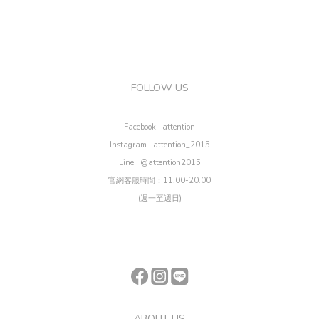
FOLLOW US
Facebook | attention
Instagram | attention_2015
Line | @attention2015
官網客服時間：11:00-20:00
(週一至週日)
ABOUT US