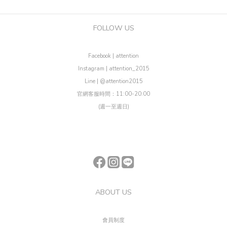
FOLLOW US
Facebook | attention
Instagram | attention_2015
Line | @attention2015
官網客服時間：11:00-20:00
(週一至週日)
ABOUT US
會員制度