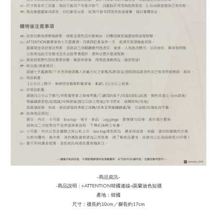
-商品資訊-
-商品說明：▹ATTENTION韓國連線◃莫蘭迪色短襪
產地：韓國
尺寸：襪長約10cm／
腳長約17cm