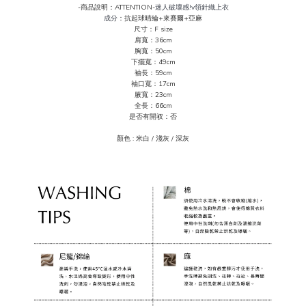
-商品說明：ATTENTION-
迷人破壞感!v領針織上衣
成分
：抗起球晴綸+來賽爾+亞麻
尺寸：F size
肩寬：36cm
胸寬：50cm
下擺寬：49cm
袖長：59cm
袖口寬：17cm
腋寬：23cm
全長：66cm
是否有開衩：否
顏色 : 米
白 / 淺灰 / 深
灰