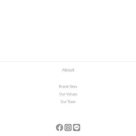
About
Brand Story
Our Values
Our Team