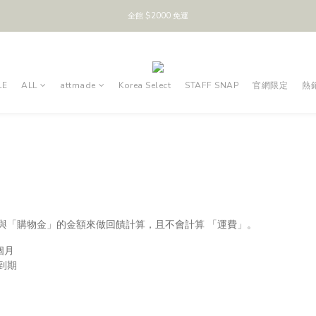
全館 $2000 免運
LE
ALL
attmade
Korea Select
STAFF SNAP
官網限定
熱
與「購物金」的金額來做回饋計算，且不會計算 「運費」。
個月
到期