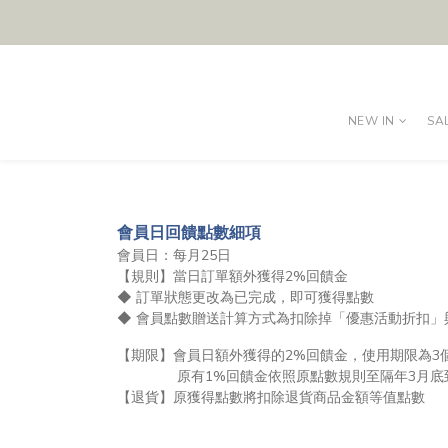
NEW IN
SA
會員日回饋點數細項
會員日：每月25日
【規則】當日訂單額外獲得2%回饋金
◆ 訂單狀態更改為已完成，即可獲得點數
◆ 會員點數贈送計算方式為扣除掉「優惠活動折扣」
【期限】會員日額外獲得的2%回饋金，使用期限為3
原有1%回饋金依照原點數規則至隔年3月底
【退貨】原獲得點數將扣除退貨商品金額等值點數