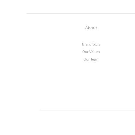
About
Brand Story
Our Values
Our Team