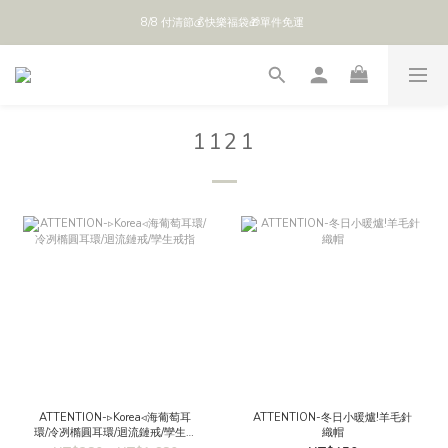
8/8 付清節💰快樂福袋🎁單件免運 
全館 $888 免運
全館 $888 免運
1121
ATTENTION-▹Korea◃海葡萄耳
ATTENTION-冬日小暖爐!羊毛針
環/冷冽橢圓耳環/迴流鏈戒/孿生戒
織帽
指